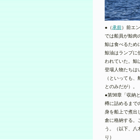
●（
承前
）前エ
では船員が鯨肉
鯨は食べるため
鯨油はランプに
われていた。鯨
登場人物たちは
（といっても、
とのみだが）。
●第98章「収納
樽に詰めるまで
身を船上で煮出
倉に格納する。
う。（以下、八
り）