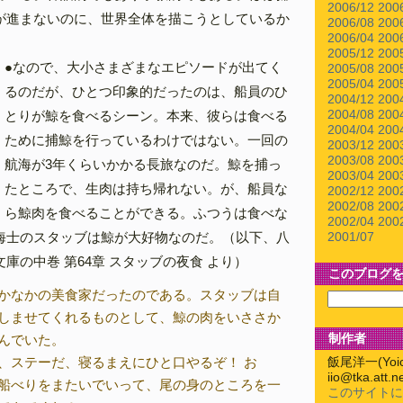
2006/12
200
が進まないのに、世界全体を描こうとしているか
2006/08
200
2006/04
200
。
2005/12
200
●なので、大小さまざまなエピソードが出てく
2005/08
200
2005/04
200
るのだが、ひとつ印象的だったのは、船員のひ
2004/12
200
とりが鯨を食べるシーン。本来、彼らは食べる
2004/08
200
2004/04
200
ために捕鯨を行っているわけではない。一回の
2003/12
200
2003/08
200
航海が3年くらいかかる長旅なのだ。鯨を捕っ
2003/04
200
たところで、生肉は持ち帰れない。が、船員な
2002/12
200
2002/08
200
ら鯨肉を食べることができる。ふつうは食べな
2002/04
200
海士のスタッブは鯨が大好物なのだ。（以下、八
2001/07
庫の中巻 第64章 スタッブの夜食 より）
このブログ
かなかの美食家だったのである。スタッブは自
しませてくれるものとして、鯨の肉をいささか
制作者
んでいた。
、ステーだ、寝るまえにひと口やるぞ！ お
飯尾洋一(Yoichi
iio@tka.att.ne
船べりをまたいでいって、尾の身のところを一
このサイトに