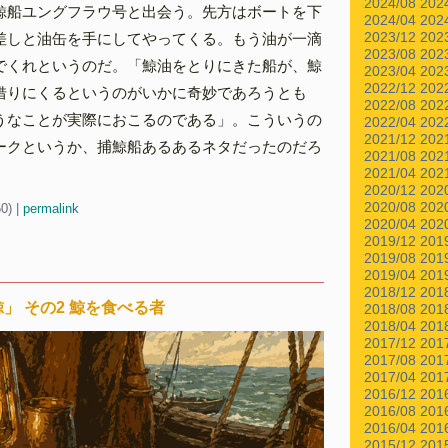
2024/08
202
鯨船ユングフラウ号と出会う。先方はボートを下
2024/04
202
2023/12
202
差しと油缶を手にしてやってくる。もう油が一滴
2023/08
202
でくれというのだ。「鯨油をとりにきた船が、鯨
2023/04
202
2022/12
202
借りにくるというのがいかに奇妙であろうとも
2022/08
202
うなことが実際におこるのである」。こういうの
2022/04
202
2021/12
202
ークというか、捕鯨船あるあるネタだったのだろ
2021/08
202
2021/04
202
2020/12
202
2020/08
202
50)
|
permalink
2020/04
202
2019/12
201
2019/08
201
2019/04
201
2018/12
201
」 その2 鯨を食べる者
2018/08
201
2018/04
201
2017/12
201
2017/08
201
2017/04
201
2016/12
201
2016/08
201
2016/04
201
2015/12
201