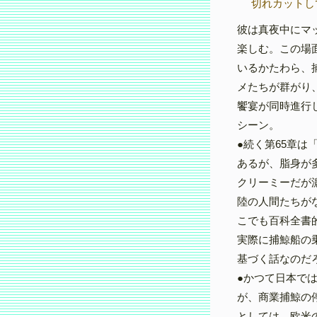
切れカットし
彼は真夜中にマ
楽しむ。この場
いるかたわら、
メたちが群がり
饗宴が同時進行
シーン。
●続く第65章
あるが、脂身が
クリーミーだが
陸の人間たちが
こでも百科全書
実際に捕鯨船の
基づく話なのだ
●かつて日本で
が、商業捕鯨の
としては、欧米