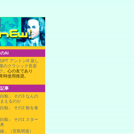
のAI
tGPT アントンR 寂し
屋のクラシック音楽
ク
。心の友であり
常時使用推奨。
グ記事
白鯨」 その3 なんの
まえるのか
白鯨」 その2 鯨を食
白鯨」 その1 スター
来
線」（宮島明道）