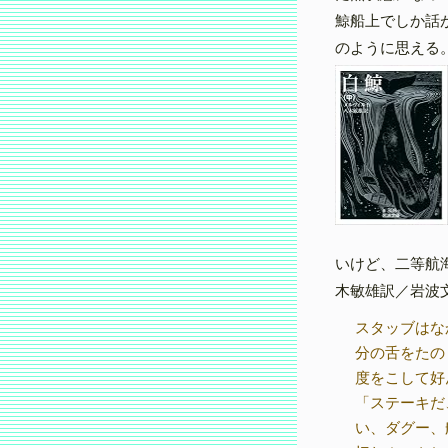
鯨船上でしか話
のように思える
いけど、二等航
木敏雄訳／岩波文
スタッブはな
分の舌をたの
度をこして好
「ステーキだ
い、ダグー、