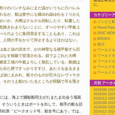
過去記事見出
に。
割りのパンチなみにまだ温かいうちに六バレル
れるが、船は夜中にも横ゆれ縦ゆれをくりかえ
カテゴリー
せいか、大樽はクルクル回転したり、転覆した
ゾンビと
危険きわまりないことに、すべりやすい甲板上
News/Topi
DISC WOW
べりのように集団滑走することもあり、これは
BOOKS
、人間の手をかりて抑止するよりほかはない。
脱力
は血と油の洪水で、かの神聖なる後甲板すら巨
ワールドカ
山なす残骸で冒瀆される。錆でよごれた大樽
ワールドカ
ワールドカ
醸造工場の中庭よろしく散乱している。舷牆は
ワールドカ
ら出た煙ですっかりすすけ、あたりをあるきま
ワールドカ
は油にまみれ、船そのものが巨大なレヴィヤタ
、そのうえ船のいたるところが喧騒で耳を聾さ
月別 アーカ
2026/08
202
2026/04
202
かには、海上で捕鯨船同士がたまたま出会う場面
2025/12
202
2025/08
202
。そういうときはボートを出して、相手の船を訪
2025/04
202
第81章「ピークオッド号、処女号にあう」では、
2024/12
202