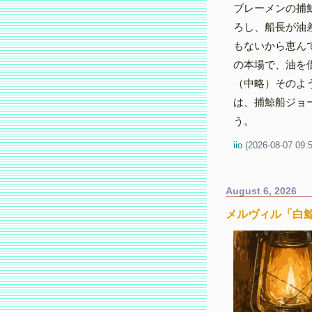
ブレーメンの捕
ろし、船長が油
もないから恵ん
の本場で、油を
（中略）そのよ
は、捕鯨船ジョ
う。
iio
(
2026-08-07 09:
August 6, 2026
メルヴィル「白鯨