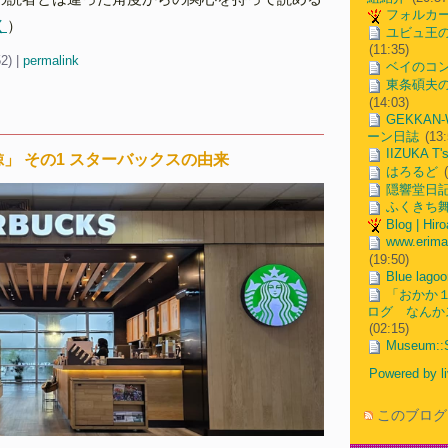
フォルカ
く
）
ユビュ王
(11:35)
52)
|
permalink
ベイのコ
東条碩夫
(14:03)
GEKKAN
ーン日誌
(13:
IIZUKA T'
」 その1 スターバックスの由来
はろるど
(
隠響堂日
ふくきち
Blog | Hiro
www.erima
(19:50)
Blue lagoo
「おかか
ログ なんか
(02:15)
Museum::
Powered by 
このブログ