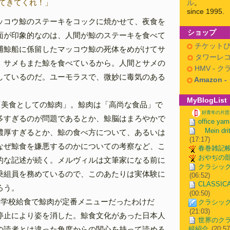
てきてくれ！」
ル
。
since 1995.
ッコウ鯨のステーキをコックに焼かせて、夜食を
ショップ
面が印象的なのは、人間が鯨のステーキを食べて
チケットぴ
捕鯨船に係留したマッコウ鯨の死体をめがけてサ
タワーレコ
、サメもまた鯨を食べているから。人間とサメの
HMV - 
しているのだ。ユーモラスで、微妙に毒気のある
Amazon 
MyBlogList
は「美食としての鯨肉」。鯨肉は「高尚な食品」で
好青年の片思
多すぎるのが問題であるとか、鯨脳はまろやかで
office ya
Mein drit
濃厚すぎるとか、鯨の食べ方について、あるいは
(17:17)
なぜ鯨食を嫌悪するのかについての考察など、こ
春巻雑記
おやぢの
的な記述が続く。メルヴィルは文筆家になる前に
クラシッ
乗組員を務めているので、このあたりは実体験に
(06:52)
CLASSICA 
ろう。
(00:50)
は学校給食で鯨肉が定番メニューだったわけだ
クラシッ
(21:03)
停止により姿を消した。鯨食文化があった日本人
世界のク
組紹介
(20:57
の読者とは違った角度からの関心を持って読める