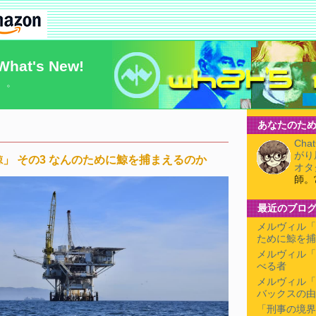
What's New!
）。
あなたのため
Cha
がり
」 その3 なんのために鯨を捕まえるのか
オタ
師。
最近のブロ
メルヴィル「
ために鯨を捕
メルヴィル「
べる者
メルヴィル「
バックスの由
「刑事の境界