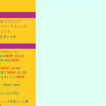
あ クラシック
ード - クラシック
クラシック
- クラシック
いが壊れていくまで
mane
NEW!
(03:12)
ter Blog
NEW!
帳
NEW!
(14:36)
部屋２
NEW!
(12:26)
クなまいにち
NEW!
- What's New!
クおっかけ日記
ラシック音楽ラジオ番
)