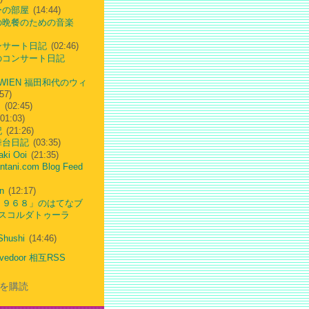
ーの部屋
(14:44)
の晩餐のための音楽
ンサート日記
(02:46)
のコンサート日記
-WIEN 福田和代のウィ
57)
s
(02:45)
01:03)
記
(21:26)
舞台日記
(03:35)
aki Ooi
(21:35)
ntani.com Blog Feed
n
(12:17)
１９６８」のはてなブ
スコルダトゥーラ
Shushi
(14:46)
livedoor 相互RSS
を購読