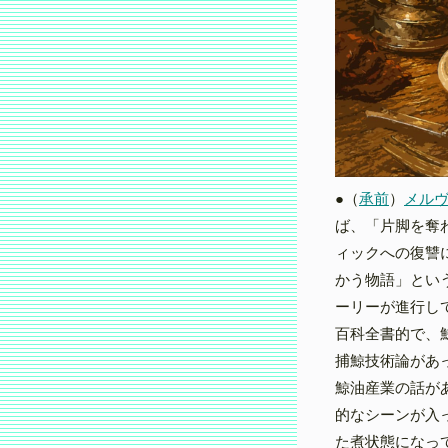
●（
承前
）
メル
ば、「片脚を奪
ィックへの復讐
かう物語」とい
ーリーが進行し
百科全書的で、
捕鯨技術論があ
鯨油産業の話が
的なシーンが入
た煮状態になっ