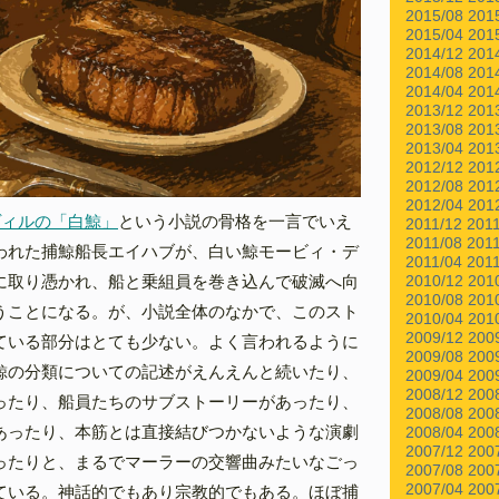
2015/08
201
2015/04
201
2014/12
201
2014/08
201
2014/04
201
2013/12
201
2013/08
201
2013/04
201
2012/12
201
2012/08
201
2012/04
201
ヴィルの「白鯨」
という小説の骨格を一言でいえ
2011/12
201
2011/08
201
われた捕鯨船長エイハブが、白い鯨モービィ・デ
2011/04
201
に取り憑かれ、船と乗組員を巻き込んで破滅へ向
2010/12
201
2010/08
201
うことになる。が、小説全体のなかで、このスト
2010/04
201
2009/12
200
ている部分はとても少ない。よく言われるように
2009/08
200
鯨の分類についての記述がえんえんと続いたり、
2009/04
200
2008/12
200
ったり、船員たちのサブストーリーがあったり、
2008/08
200
あったり、本筋とは直接結びつかないような演劇
2008/04
200
2007/12
200
ったりと、まるでマーラーの交響曲みたいなごっ
2007/08
200
2007/04
200
ている。神話的でもあり宗教的でもある。ほぼ捕