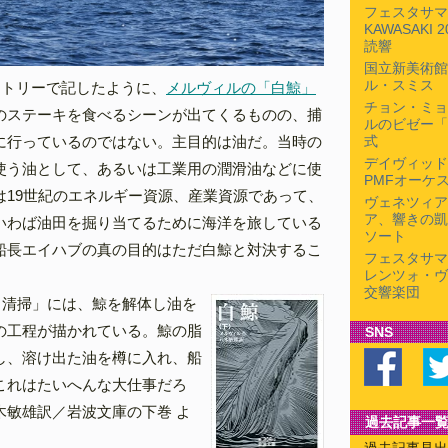
フェスタサマ
KAWASAKI
読響
国立新美術館「
ル・スミス 
ントリーで記したように、
メルヴィルの「白鯨」
チョン・ミョ
のステーキを食べるシーンが出てくるものの、捕
ルのビゼー「
に行っているのではない。主目的は油だ。当時の
式
デイヴィッド
使う油として、あるいは工業用の潤滑油などに使
PMFオーケ
は19世紀のエネルギー資源、産業資源であって、
ヴェネツィア
ア、響きの凱
いわば油田を掘り当てるために海洋を旅している
ソート
船長エイハブの真の目的はただ白鯨と対決するこ
フェスタサマ
レンツォ・ヴ
交響楽団
と清掃」には、鯨を解体し油を
の工程が描かれている。鯨の脂
SNS
し、溶け出た油を樽に入れ、船
これはたいへんな大仕事だろ
木敏雄訳／岩波文庫の下巻 よ
過去記事一